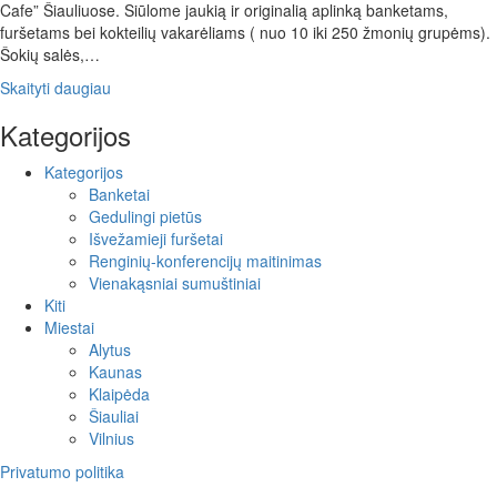
Cafe” Šiauliuose. Siūlome jaukią ir originalią aplinką banketams,
furšetams bei kokteilių vakarėliams ( nuo 10 iki 250 žmonių grupėms).
Šokių salės,…
Skaityti daugiau
Kategorijos
Kategorijos
Banketai
Gedulingi pietūs
Išvežamieji furšetai
Renginių-konferencijų maitinimas
Vienakąsniai sumuštiniai
Kiti
Miestai
Alytus
Kaunas
Klaipėda
Šiauliai
Vilnius
Privatumo politika