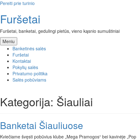
Pereiti prie turinio
Furšetai
Furšetai, banketai, gedulingi pietūs, vieno kąsnio sumuštiniai
Meniu
Banketinės salės
Furšetai
Kontaktai
Pokylių salės
Privatumo politika
Salės pobūviams
Kategorija: Šiauliai
Banketai Šiauliuose
Kviečiame švęsti pobūvius klube „Mega Pramogos“ bei kavinėje „Pop